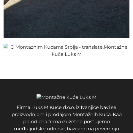
Firma Luks M Kuće d.o.o. iz Ivanjice bavi se
proizvodnjom i prodajom Montažnih kuća. Kao
porodična firma izuzetno poštujemo
međuljudske odnose, bazirane na poverenju