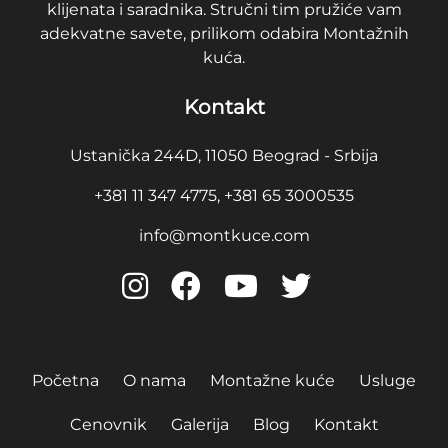
klijenata i saradnika. Stručni tim pružiće vam
adekvatne savete, prilikom odabira Montažnih
kuća.
Kontakt
Ustanička 244D, 11050 Beograd - Srbija
+381 11 347 4775, +381 65 3000535
info@montkuce.com
Početna
O nama
Montažne kuće
Usluge
Cenovnik
Galerija
Blog
Kontakt