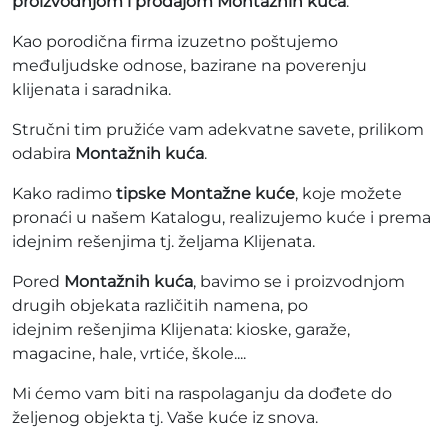
proizvodnjom i prodajom Montažnih kuća
.
Kao porodična firma izuzetno poštujemo
međuljudske odnose, bazirane na poverenju
klijenata i saradnika.
Stručni tim pružiće vam adekvatne savete, prilikom
odabira
Montažnih kuća
.
Kako radimo
tipske Montažne kuće
, koje možete
pronaći u našem Katalogu, realizujemo kuće i prema
idejnim rešenjima tj. željama Klijenata.
Pored
Montažnih kuća
, bavimo se i proizvodnjom
drugih objekata različitih namena, po
idejnim rešenjima Klijenata: kioske, garaže,
magacine, hale, vrtiće, škole....
Mi ćemo vam biti na raspolaganju da dođete do
željenog objekta tj. Vaše kuće iz snova.