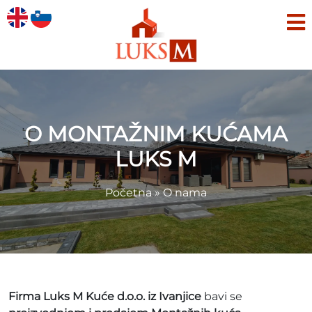
O MONTAŽNIM KUĆAMA
LUKS M
Početna
»
O nama
Firma Luks M Kuće d.o.o. iz Ivanjice
bavi se