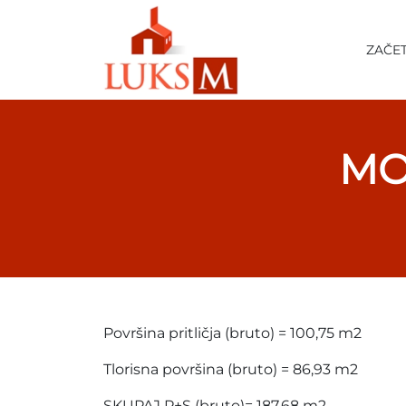
ZAČE
MO
Površina pritličja (bruto) = 100,75 m2
Tlorisna površina (bruto) = 86,93 m2
SKUPAJ P+S (bruto)= 187,68 m2