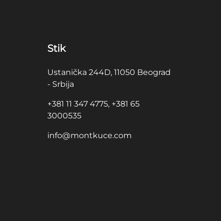
Stik
Ustanička 244D, 11050 Beograd
- Srbija
+381 11 347 4775, +381 65
3000535
info@montkuce.com