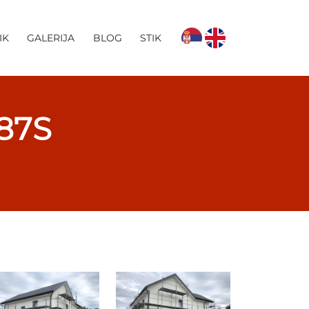
IK
GALERIJA
BLOG
STIK
87S