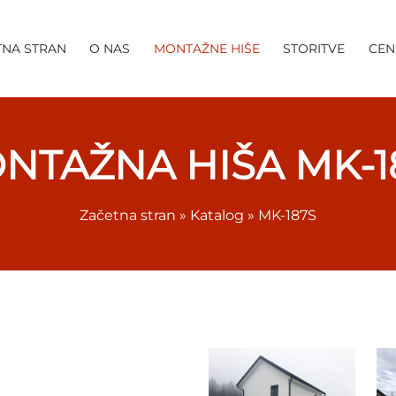
TNA STRAN
O NAS
MONTAŽNE HIŠE
STORITVE
CEN
NTAŽNA HIŠA MK-1
Začetna stran
»
Katalog
»
MK-187S