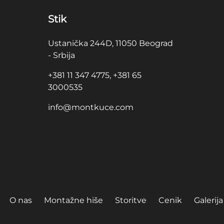
Stik
Ustanička 244D, 11050 Beograd
- Srbija
+381 11 347 4775, +381 65
3000535
info@montkuce.com
O nas
Montažne hiše
Storitve
Cenik
Galerija