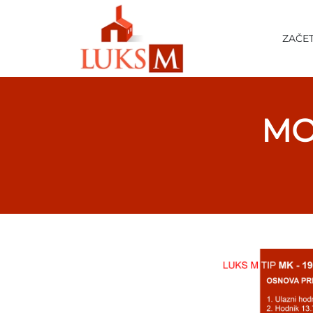
ZAČE
MO